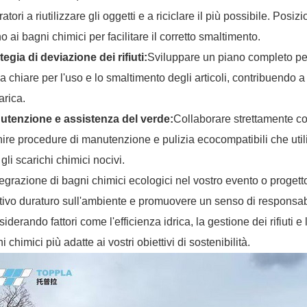
ratori a riutilizzare gli oggetti e a riciclare il più possibile. Posi
no ai bagni chimici per facilitare il corretto smaltimento.
tegia di deviazione dei rifiuti:
Sviluppare un piano completo per 
a chiare per l'uso e lo smaltimento degli articoli, contribuendo a ri
arica.
utenzione e assistenza del verde:
Collaborare strettamente con
nire procedure di manutenzione e pulizia ecocompatibili che utili
 gli scarichi chimici nocivi.
tegrazione di bagni chimici ecologici nel vostro evento o proget
tivo duraturo sull'ambiente e promuovere un senso di responsabilit
iderando fattori come l'efficienza idrica, la gestione dei rifiuti e 
i chimici più adatte ai vostri obiettivi di sostenibilità.