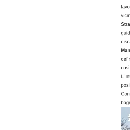
lavo
vici
Stra
guid
disc
Man
defi
così
L'in
posi
Cons
bagn