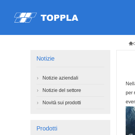

Notizie
Notizie aziendali

Nell
Notizie del settore

per 
even
Novità sui prodotti

Prodotti