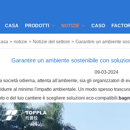
CASA
PRODOTTI
NOTIZIE
CASO
FACTOR
casa
>
notizie
>
Notizie del settore
>
Garantire un ambiente sost
Garantire un ambiente sostenibile con soluzion
09-03-2024
a società odierna, attenta all'ambiente, sia gli organizzatori di 
ridurre al minimo l'impatto ambientale. Un modo spesso trascurato
to o del tuo cantiere è scegliere soluzioni eco-compatibili.
bagno