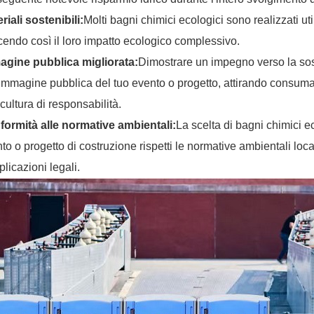
riali sostenibili:
Molti bagni chimici ecologici sono realizzati util
cendo così il loro impatto ecologico complessivo.
agine pubblica migliorata:
Dimostrare un impegno verso la sost
'immagine pubblica del tuo evento o progetto, attirando consuma
cultura di responsabilità.
ormità alle normative ambientali:
La scelta di bagni chimici ec
to o progetto di costruzione rispetti le normative ambientali local
licazioni legali.