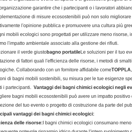
'organizzazione garantire che i partecipanti o i lavoratori abbian
plementazione di misure ecosostenibili può non solo migliorare
tivamente l'opinione pubblica e promuovere una cultura più gree
gni mobili ecologici sono progettati per utilizzare meno risorse, i
mo l'impatto ambientale associato alla gestione dei rifiuti.
zionare il verde giusto
bagno portatile
Le soluzioni per il tuo e
tazione di fattori quali l'efficienza delle risorse, i metodi di smal
ogiche. Collaborando con un fornitore affidabile come
TOPPLA
oni di bagni mobili sostenibili, su misura per le tue esigenze s
tti i partecipanti.
Vantaggi dei bagni chimici ecologici negli eve
liere bagni mobili ecosostenibili può avere un impatto positivo 
ezione del tuo evento o progetto di costruzione da parte del pu
cipali vantaggi dei bagni chimici ecologici:
cienza delle risorse:
I bagni chimici ecologici consumano meno a
eguente notevole risparmio idrico durante l'intero svolgimento d