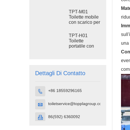
acciaio, WC
d'acqua,
portatile da
Mate
serbatoio di
cantiere
TPT-M01
scarico da 410
ridu
Toilette mobile
litri, WC in
con scarico per
plastica per
Imm
cantiere
esterni
sull
TPT-H01
Toilette
una 
portatile con
scarico Toilette
Conf
portatile in
even
plastica HDPE
comp
Dettagli Di Contatto
+86 18559296165

toiletservice@topplagroup.com

86(592) 6360092
