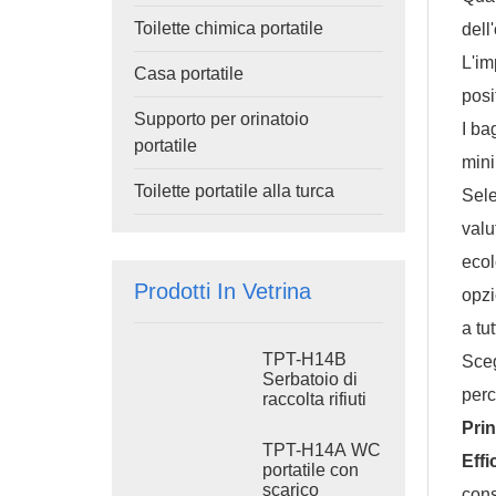
Toilette chimica portatile
dell
L'im
Casa portatile
posi
Supporto per orinatoio
I ba
portatile
mini
Toilette portatile alla turca
Sele
valu
ecol
Prodotti In Vetrina
opzi
a tu
TPT-H14B
Sceg
Serbatoio di
perc
raccolta rifiuti
da 410 litri, WC
Prin
portatile con
TPT-H14A WC
scarico a filo,
Effi
portatile con
base in
scarico
cons