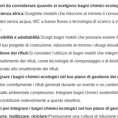
tori da considerare quando si scelgono bagni chimici ecolog
cienza idrica:
Scegliete modelli che riducono al minimo il consu
atoi senza acqua, WC a basso flusso o tecnologia di scarico a vu
i.
sibilità e adattabilità:
Scegli bagni mobili che possano essere fa
l tuo progetto di costruzione, riducendo al minimo i disagi dovuti
ione dei rifiuti:
Si consideri l'utilizzo di bagni mobili che integ
maltimento dei rifiuti, come tecnologie di compostaggio o di biod
ciato allo smaltimento dei rifiuti.
grare i bagni chimici ecologici nel tuo piano di gestione dei r
ire correttamente i rifiuti generati durante un evento o un canti
patto ambientale complessivo. Integrare bagni chimici sostenibili n
contribuire notevolmente a questo obiettivo.
 per integrare i bagni chimici ecologici nel tuo piano di gest
rre, riutilizzare, riciclare:
Promuovere una cultura di riduzione de