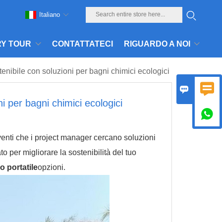
Italiano
Y TOUR
CONTATTATECI
RIGUARDO A NOI
enibile con soluzioni per bagni chimici ecologici


i per bagni chimici ecologici

eventi che i project manager cercano soluzioni
 per migliorare la sostenibilità del tuo
 portatile
opzioni.