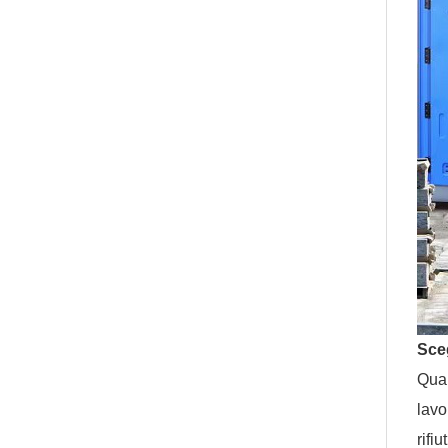
Sceg
Quan
lavo
rifiu