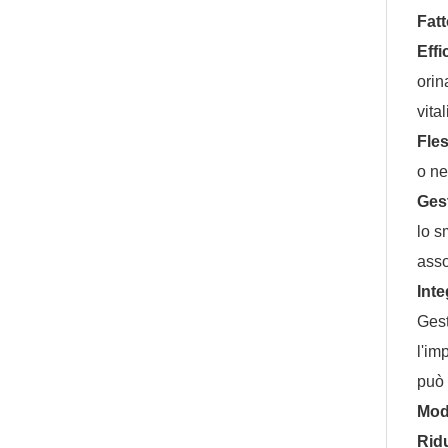
Fat
Effi
orin
vital
Fles
o ne
Gest
lo s
asso
Inte
Gest
l'im
può 
Modi
Ridu