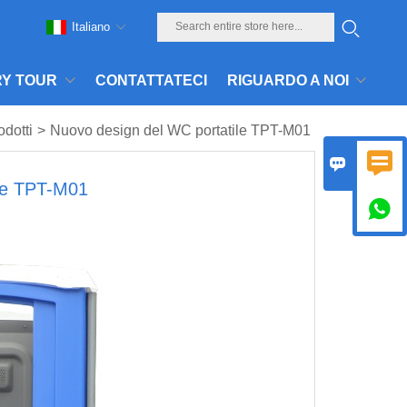
Italiano
Y TOUR
CONTATTATECI
RIGUARDO A NOI
odotti
>
Nuovo design del WC portatile TPT-M01


ile TPT-M01
