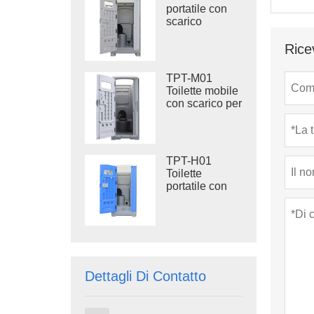
acciaio, WC
portatile con
portatile da
scarico
cantiere
d'acqua,
serbatoio di
Rice
scarico da 410
litri, WC in
TPT-M01
plastica per
Toilette mobile
esterni
con scarico per
cantiere
TPT-H01
Toilette
portatile con
scarico Toilette
portatile in
plastica HDPE
Dettagli Di Contatto