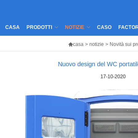
CASA
PRODOTTI
NOTIZIE
CASO
FACTOR

casa
>
notizie
>
Novità sui pr
Nuovo design del WC portat
17-10-2020