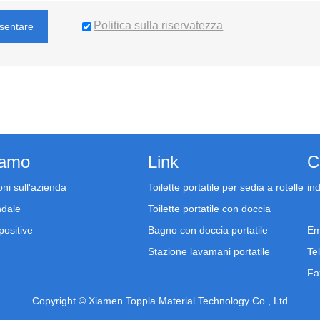
Politica sulla riservatezza
sentare
iamo
Link
C
ni sull'azienda
Toilette portatile per sedia a rotelle
ind
ndale
Toilette portatile con doccia
spositive
Bagno con doccia portatile
Em
Stazione lavamani portatile
Te
Fa
Copyright © Xiamen Toppla Material Technology Co., Ltd