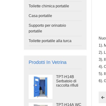
Toilette chimica portatile
Casa portatile
Supporto per orinatoio
portatile
Nuo
Toilette portatile alla turca
1). 
2). 
3). 
Prodotti In Vetrina
4). 
5). 
TPT-H14B
6). 
Serbatoio di
raccolta rifiuti
da 410 litri, WC
portatile con

scarico a filo,
base in
TPT-H14A WC