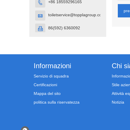
+86 18559296165

pre
toiletservice@topplagroup.com

86(592) 6360092

Informazioni
Chi s
Servizio di squadra
Informazio
Certificazioni
Stile azie
Mappa del sito
Attività e
politica sulla riservatezza
Notizia