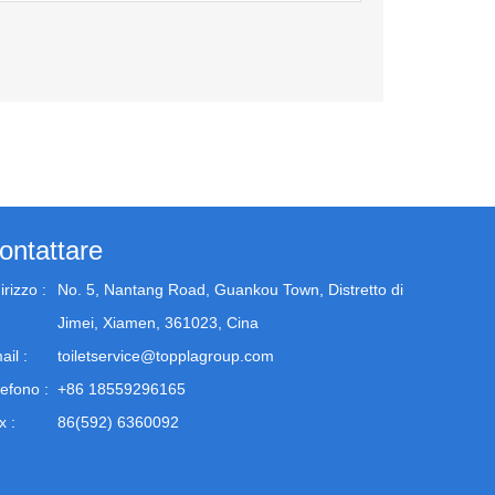
ontattare
irizzo :
No. 5, Nantang Road, Guankou Town, Distretto di
Jimei, Xiamen, 361023, Cina
ail :
toiletservice@topplagroup.com
lefono :
+86 18559296165
x :
86(592) 6360092