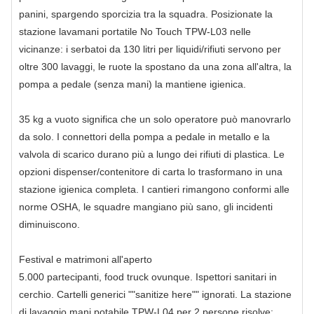
panini, spargendo sporcizia tra la squadra. Posizionate la
stazione lavamani portatile No Touch TPW‑L03 nelle
vicinanze: i serbatoi da 130 litri per liquidi/rifiuti servono per
oltre 300 lavaggi, le ruote la spostano da una zona all'altra, la
pompa a pedale (senza mani) la mantiene igienica.
35 kg a vuoto significa che un solo operatore può manovrarlo
da solo. I connettori della pompa a pedale in metallo e la
valvola di scarico durano più a lungo dei rifiuti di plastica. Le
opzioni dispenser/contenitore di carta lo trasformano in una
stazione igienica completa. I cantieri rimangono conformi alle
norme OSHA, le squadre mangiano più sano, gli incidenti
diminuiscono.
Festival e matrimoni all'aperto
5.000 partecipanti, food truck ovunque. Ispettori sanitari in
cerchio. Cartelli generici ""sanitize here"" ignorati. La stazione
di lavaggio mani potabile TPW‑L04 per 2 persone risolve: