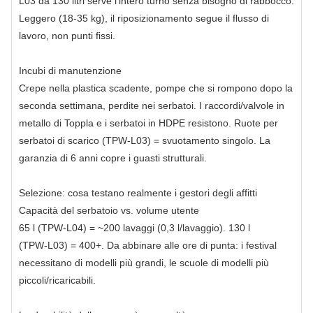
L03 da 130 litri serve l'intero turno senza bisogno di rabbocco.
Leggero (18-35 kg), il riposizionamento segue il flusso di
lavoro, non punti fissi.
Incubi di manutenzione
Crepe nella plastica scadente, pompe che si rompono dopo la
seconda settimana, perdite nei serbatoi. I raccordi/valvole in
metallo di Toppla e i serbatoi in HDPE resistono. Ruote per
serbatoi di scarico (TPW‑L03) = svuotamento singolo. La
garanzia di 6 anni copre i guasti strutturali.
Selezione: cosa testano realmente i gestori degli affitti
Capacità del serbatoio vs. volume utente
65 l (TPW‑L04) = ~200 lavaggi (0,3 l/lavaggio). 130 l
(TPW‑L03) = 400+. Da abbinare alle ore di punta: i festival
necessitano di modelli più grandi, le scuole di modelli più
piccoli/ricaricabili.