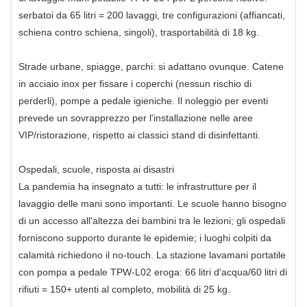
serbatoi da 65 litri = 200 lavaggi, tre configurazioni (affiancati,
schiena contro schiena, singoli), trasportabilità di 18 kg.
Strade urbane, spiagge, parchi: si adattano ovunque. Catene
in acciaio inox per fissare i coperchi (nessun rischio di
perderli), pompe a pedale igieniche. Il noleggio per eventi
prevede un sovrapprezzo per l'installazione nelle aree
VIP/ristorazione, rispetto ai classici stand di disinfettanti.
Ospedali, scuole, risposta ai disastri
La pandemia ha insegnato a tutti: le infrastrutture per il
lavaggio delle mani sono importanti. Le scuole hanno bisogno
di un accesso all'altezza dei bambini tra le lezioni; gli ospedali
forniscono supporto durante le epidemie; i luoghi colpiti da
calamità richiedono il no-touch. La stazione lavamani portatile
con pompa a pedale TPW-L02 eroga: 66 litri d'acqua/60 litri di
rifiuti = 150+ utenti al completo, mobilità di 25 kg.