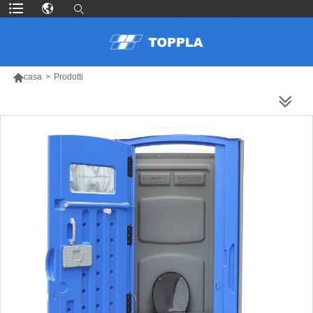

casa
>
Prodotti
PIÙ PRODOTTI