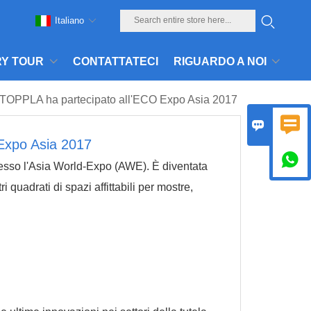
Italiano
Y TOUR
CONTATTATECI
RIGUARDO A NOI
TOPPLA ha partecipato all'ECO Expo Asia 2017


Expo Asia 2017

resso l'Asia World-Expo (AWE). È diventata
quadrati di spazi affittabili per mostre,