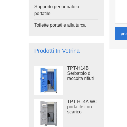
Supporto per orinatoio
portatile
Toilette portatile alla turca
pre
Prodotti In Vetrina
TPT-H14B
Serbatoio di
raccolta rifiuti
da 410 litri, WC
portatile con
scarico a filo,
base in
TPT-H14A WC
acciaio, WC
portatile con
portatile da
scarico
cantiere
d'acqua,
serbatoio di