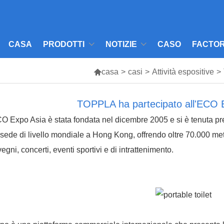
CASA
PRODOTTI
NOTIZIE
CASO
FACTOR

casa
>
casi
>
Attività espositive
>
TOPPLA ha partecipato all'ECO 
O Expo Asia è stata fondata nel dicembre 2005 e si è tenuta p
sede di livello mondiale a Hong Kong, offrendo oltre 70.000 metri 
egni, concerti, eventi sportivi e di intrattenimento.