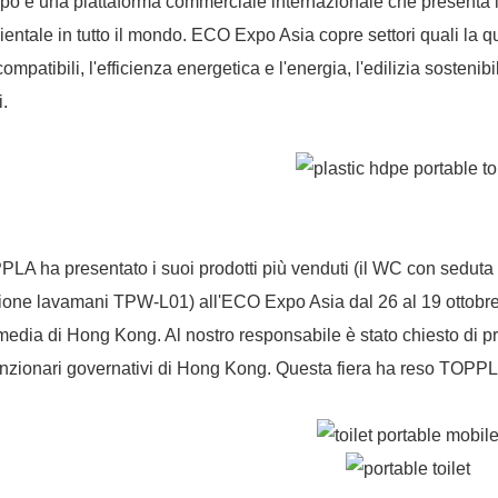
po è una piattaforma commerciale internazionale che presenta le 
entale in tutto il mondo. ECO Expo Asia copre settori quali la qual
ompatibili, l'efficienza energetica e l'energia, l'edilizia sostenib
i.
LA ha presentato i suoi prodotti più venduti (il WC con sedut
ione lavamani TPW-L01) all'ECO Expo Asia dal 26 al 19 ottobre 
media di Hong Kong. Al nostro responsabile è stato chiesto di pre
unzionari governativi di Hong Kong. Questa fiera ha reso TOP