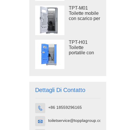
scarico da 410
litri, WC in
TPT-M01
plastica per
Toilette mobile
esterni
con scarico per
cantiere
TPT-H01
Toilette
portatile con
scarico Toilette
portatile in
plastica HDPE
Dettagli Di Contatto
+86 18559296165

toiletservice@topplagroup.com
