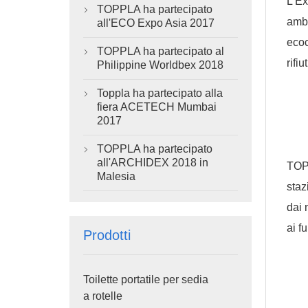
L'Ex
TOPPLA ha partecipato

ambi
all'ECO Expo Asia 2017
ecoc
TOPPLA ha partecipato al

rifiut
Philippine Worldbex 2018
Toppla ha partecipato alla

fiera ACETECH Mumbai
2017
TOPPLA ha partecipato

all'ARCHIDEX 2018 in
TOPP
Malesia
staz
dai 
ai f
Prodotti
Toilette portatile per sedia
a rotelle